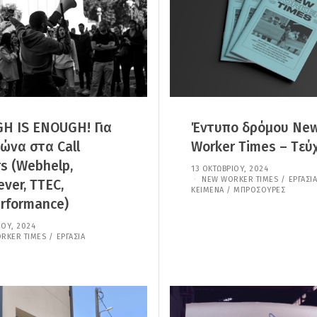
Υ
Υ
,
,
2
2
0
0
2
2
5
5
H IS ENOUGH! Για
Έντυπο δρόμου Ne
ώνα στα Call
Worker Times – Tεύ
s (Webhelp,
13 ΟΚΤΩΒΡΊΟΥ, 2024
2
NEW WORKER TIMES
7
/
ΕΡΓΑΣΊΑ
ver, TTEC,
ΚΕΊΜΕΝΑ / ΜΠΡΟΣΟΎΡΕΣ
Ι
Α
erformance)
Ν
Ο
ΊΟΥ, 2024
7
Υ
Ι
RKER TIMES
/
ΕΡΓΑΣΊΑ
Α
Α
Ρ
Ν
Ί
Ο
Ο
Υ
Υ
Α
,
Ρ
2
Ί