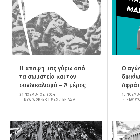
Ί
Ο
Υ
,
2
0
2
6
Η άποψη μας γύρω από
Ο αγώ
τα σωματεία και τον
δικαί
συνδικαλισμό – Ά μέρος
Αφράτη
24 ΝΟΕΜΒΡΊΟΥ, 2024
1
13 ΝΟΕΜΒΡ
1
NEW WORKER TIMES
/
ΕΡΓΑΣΊΑ
NEW WO
Φ
Ε
Β
Ρ
Ο
Υ
Α
Ρ