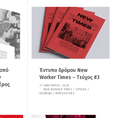
Υ
,
2
0
2
6
 από
Έντυπο δρόμου New
ν
Worker Times – Tεύχος #3
έρος
27 ΙΑΝΟΥΑΡΊΟΥ, 2026
2
NEW WORKER TIMES
8
/
ΕΡΓΑΣΊΑ
/
ΚΕΊΜΕΝΑ / ΜΠΡΟΣΟΎΡΕΣ
Ι
Α
Ν
Ο
Υ
Α
Ρ