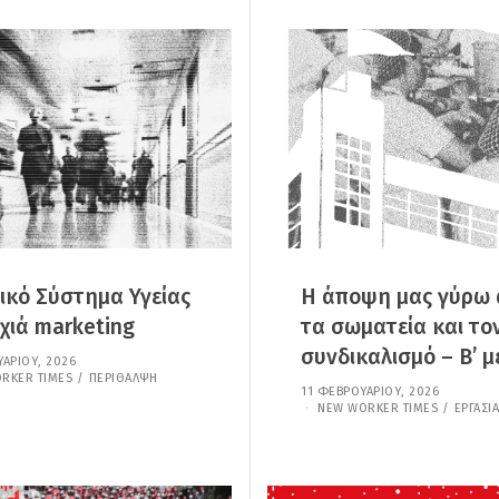
Υ
Υ
Λ
,
Ί
2
Ο
0
Υ
2
,
6
2
0
2
6
ικό Σύστημα Υγείας
Η άποψη μας γύρω
χιά marketing
τα σωματεία και το
συνδικαλισμό – Β’ μ
ΑΡΊΟΥ, 2026
2
0
RKER TIMES
/
ΠΕΡΊΘΑΛΨΗ
11 ΦΕΒΡΟΥΑΡΊΟΥ, 2026
1
Φ
2
NEW WORKER TIMES
/
ΕΡΓΑΣΊΑ
Ε
Φ
Β
Ε
Ρ
Β
Ο
Ρ
Υ
Ο
Α