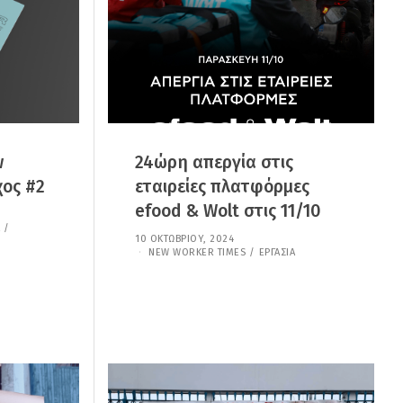
2
5
w
24ώρη απεργία στις
χος #2
εταιρείες πλατφόρμες
efood & Wolt στις 11/10
/
10 ΟΚΤΩΒΡΊΟΥ, 2024
3
1
NEW WORKER TIMES
/
ΕΡΓΑΣΊΑ
Δ
Ε
Κ
Ε
Μ
Β
Ρ
Ί
Ο
Υ
,