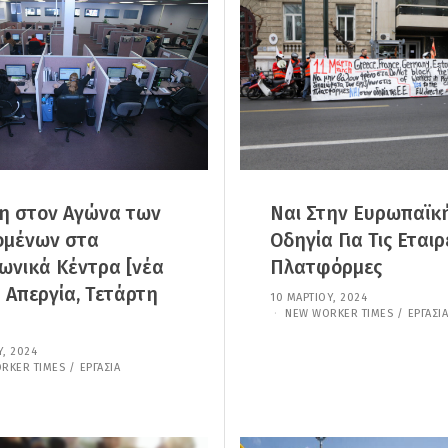
Ο
2
Υ
0
,
2
2
5
0
2
5
η στον Αγώνα των
Ναι Στην Ευρωπαϊκ
ομένων στα
Οδηγία Για Τις Εταιρ
ωνικά Κέντρα [νέα
Πλατφόρμες
 Απεργία, Τετάρτη
10 ΜΑΡΤΊΟΥ, 2024
7
Ι
NEW WORKER TIMES
/
ΕΡΓΑΣΊΑ
Α
Ν
Υ, 2024
7
Ο
Ι
RKER TIMES
/
ΕΡΓΑΣΊΑ
Υ
Α
Α
Ν
Ρ
Ο
Ί
Υ
Ο
Α
Υ