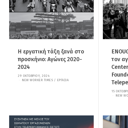
Ί
Ο
Υ
,
2
0
2
6
Η εργατική τάξη ξανά στο
ENOUG
προσκήνιο: Αγώνες 2020-
τον αγ
2024
Center
Founde
29 ΟΚΤΩΒΡΊΟΥ, 2024
7
Ι
NEW WORKER TIMES
/
ΕΡΓΑΣΊΑ
Telep
Α
Ν
15 ΟΚΤΩΒΡ
Ο
NEW WO
Υ
Α
Ρ
Ί
Ο
Υ
,
2