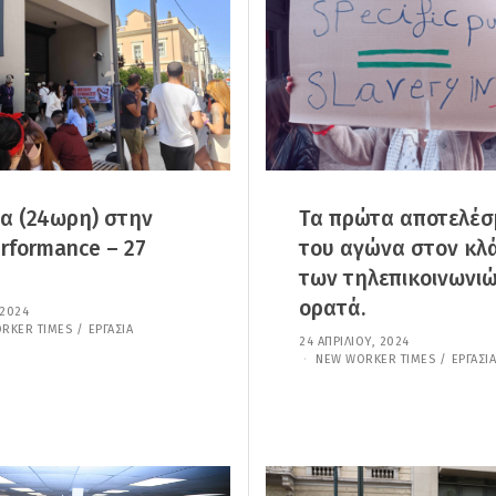
0
Ο
2
Υ
6
,
2
0
2
5
ία (24ωρη) στην
Τα πρώτα αποτελέ
rformance – 27
του αγώνα στον κλ
των τηλεπικοινωνιώ
ορατά.
 2024
7
Ι
RKER TIMES
/
ΕΡΓΑΣΊΑ
24 ΑΠΡΙΛΊΟΥ, 2024
2
Α
5
NEW WORKER TIMES
/
ΕΡΓΑΣΊΑ
Ν
Δ
Ο
Ε
Υ
Κ
Α
Ε
Ρ
Μ
Ί
Β
Ο
Ρ
Υ
Ί
,