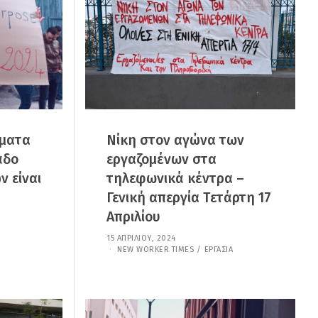
2
0
2
5
σματα
Νίκη στον αγώνα των
άδο
εργαζομένων στα
ν είναι
τηλεφωνικά κέντρα –
Γενική απεργία Τετάρτη 17
Απριλίου
15 ΑΠΡΙΛΊΟΥ, 2024
7
Ι
NEW WORKER TIMES
/
ΕΡΓΑΣΊΑ
Α
Ν
Ο
Υ
Α
Ρ