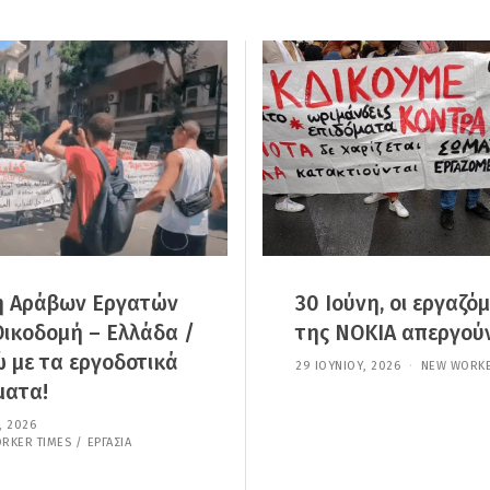
 Αράβων Εργατών
30 Ιούνη, οι εργαζόμ
Οικοδομή – Ελλάδα /
της NOKIA απεργού
 με τα εργοδοτικά
29 ΙΟΥΝΊΟΥ, 2026
2
NEW WORKE
9
ματα!
Ι
Ο
, 2026
1
Υ
7
RKER TIMES
/
ΕΡΓΑΣΊΑ
Ν
Ι
Ί
Ο
Ο