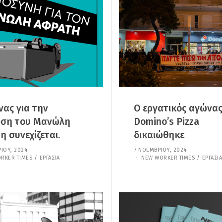
Ί
Ί
Ο
Ο
Υ
Υ
,
,
2
2
0
0
2
2
5
5
νας για την
Ο εργατικός αγώνα
ωση του Μανώλη
Domino’s Pizza
 συνεχίζεται.
δικαιώθηκε
ΊΟΥ, 2024
7
7 ΝΟΕΜΒΡΊΟΥ, 2024
7
Ι
Ι
RKER TIMES
/
ΕΡΓΑΣΊΑ
NEW WORKER TIMES
/
ΕΡΓΑΣΊΑ
Α
Α
Ν
Ν
Ο
Ο
Υ
Υ
Α
Α
Ρ
Ρ
Ί
Ί
Ο
Ο