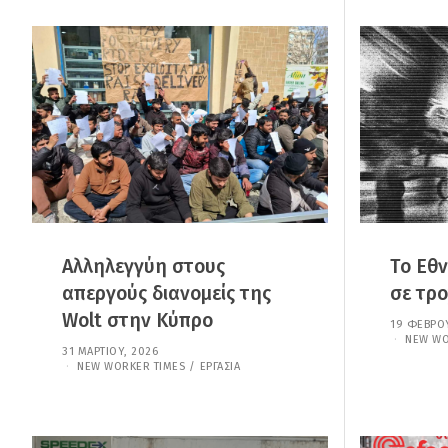
Ί
Ο
Υ
,
2
0
2
6
Αλληλεγγύη στους
Το Εθν
απεργούς διανομείς της
σε τρο
Wolt στην Κύπρο
19 ΦΕΒΡΟΥ
NEW WO
31 ΜΑΡΤΊΟΥ, 2026
3
1
NEW WORKER TIMES
/
ΕΡΓΑΣΊΑ
Μ
Α
Ρ
Τ
Ί