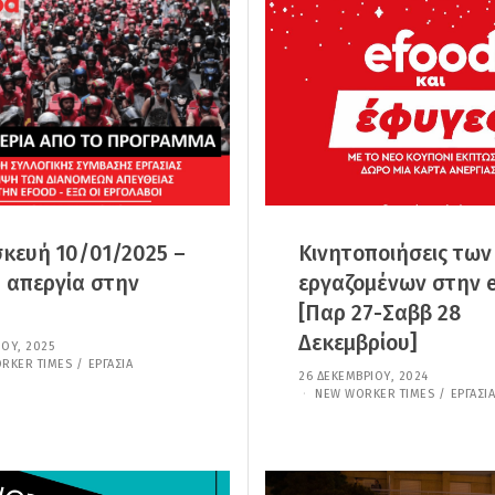
Υ
Ρ
Α
Ί
Ρ
Ο
Ί
Υ
Ο
,
Υ
2
,
0
2
2
0
6
2
6
κευή 10/01/2025 –
Κινητοποιήσεις των
 απεργία στην
εργαζομένων στην 
[Παρ 27-Σαββ 28
Δεκεμβρίου]
ΊΟΥ, 2025
3
1
RKER TIMES
/
ΕΡΓΑΣΊΑ
26 ΔΕΚΕΜΒΡΊΟΥ, 2024
7
Δ
Ι
NEW WORKER TIMES
/
ΕΡΓΑΣΊΑ
Ε
Α
Κ
Ν
Ε
Ο
Μ
Υ
Β
Α
Ρ
Ρ