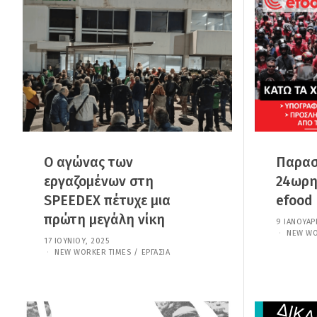
Ο
Υ
,
2
0
2
6
Ο αγώνας των
Παρασ
εργαζομένων στη
24ωρη
SPEEDEX πέτυχε μια
efood
πρώτη μεγάλη νίκη
9 ΙΑΝΟΥΑΡ
NEW WO
17 ΙΟΥΝΊΟΥ, 2025
6
Ι
NEW WORKER TIMES
/
ΕΡΓΑΣΊΑ
Α
Ν
Ο
Υ
Α
Ρ