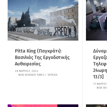
Β
Ρ
Ί
Ο
Υ
,
2
0
2
5
Pitta King (Παγκράτι):
Δύναμ
Βασιλιάς Της Εργοδοτικής
Εργαζ
Αυθαιρεσίας
Τηλεφ
24ωρη
28 ΜΑΡΤΊΟΥ, 2024
7
Ι
NEW WORKER TIMES
/
ΕΡΓΑΣΊΑ
13/3]
Α
Ν
11 ΜΑΡΤΊΟ
Ο
NEW WO
Υ
Α
Ρ
Ί
Ο
Υ