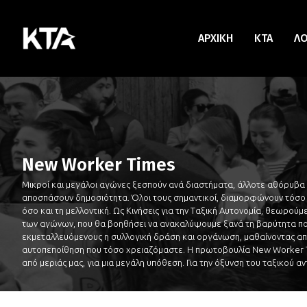
ΑΡΧΙΚΗ
KTA
Λ
New Worker Times
Μικροί και μεγάλοι αγώνες ξεσπούν ανά διαστήματα, άλλοτε αθόρυβα
αποσπάσουν δημοσιότητα. Όλοι τους σημαντικοί, διαμορφώνουν τόσο 
όσο και τη μελλοντική. Ως Κινήσεις για την Ταξική Αυτονομία, θεωρού
των αγώνων, που θα βοηθήσει να ανακαλύψουμε ξανά τη βαρύτητα που
εκμεταλλευόμενους η συλλογική δράση και οργάνωση, μαθαίνοντας απ
αυτοπεποίθηση που τόσο χρειαζόμαστε. Η πρωτοβουλία New Worker Ti
από μεριάς μας, για μια μεγάλη υπόθεση. Για την όξυνση του ταξικού α