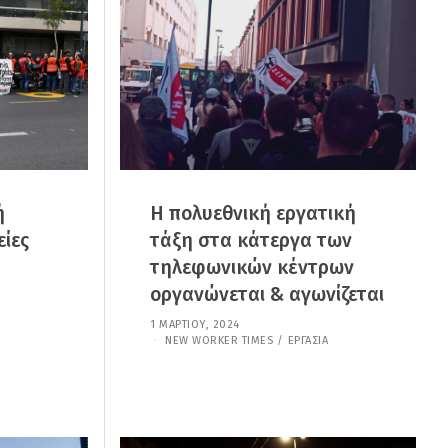
Ί
Ο
Υ
,
2
0
2
5
ή
Η πολυεθνική εργατική
είες
τάξη στα κάτεργα των
τηλεφωνικών κέντρων
οργανώνεται & αγωνίζεται
1 ΜΑΡΤΊΟΥ, 2024
7
Ι
NEW WORKER TIMES
/
ΕΡΓΑΣΊΑ
Α
Ν
Ο
Υ
Α
Ρ
Ί