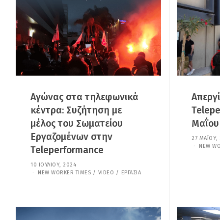
0
2
5
Αγώνας στα τηλεφωνικά
Aπεργ
κέντρα: Συζήτηση με
Telepe
μέλος του Σωματείου
Μαΐου
Εργαζομένων στην
27 ΜΑΪ́ΟΥ,
NEW WO
Teleperformance
10 ΙΟΥΛΊΟΥ, 2024
1
1
NEW WORKER TIMES
/
VIDEO
/
ΕΡΓΑΣΊΑ
Σ
Ε
Π
Τ
Ε
Μ