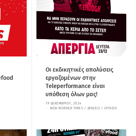
Ί
Ο
Υ
,
2
0
2
6
Οι εκδικητικές απολύσεις
efood
εργαζομένων στην
Teleperformance είναι
υπόθεση όλων μας!
19 ΔΕΚΕΜΒΡΊΟΥ, 2024
1
5
NEW WORKER TIMES
/
ΔΡΆΣΕΙΣ
/
ΕΡΓΑΣΊΑ
Ο
Κ
Τ
Ω
Β
Ρ