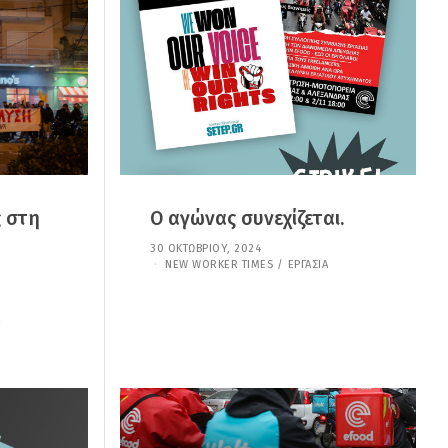
Ί
Ο
Υ
,
2
0
2
5
ς στη
O αγώνας συνεχίζεται.
30 ΟΚΤΩΒΡΊΟΥ, 2024
7
Ι
NEW WORKER TIMES
/
ΕΡΓΑΣΊΑ
Α
Ν
Ο
Υ
Α
Ρ
Ί
Ο
Υ
,
2
0