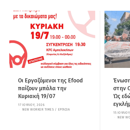
Οι Εργαζόμενοι της Efood
Ένωση
παίζουν μπάλα την
στην 
Κυριακή 19/07
Ώς εδώ
εγκλή
17 ΙΟΥΛΊΟΥ, 2026
1
7
NEW WORKER TIMES
/
ΕΡΓΑΣΊΑ
15 ΙΟΥΛΊΟΥ
Ι
NEW WO
Ο
Υ
Λ