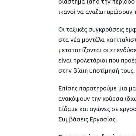
διάστημα (από την περίοδο 
5
ικανοί να αναζωπυρώσουν τ
Οι ταξικές συγκρούσεις εμφ
στα νέα μοντέλα καπιταλιστι
μετατοπίζονται οι επενδύσ
είναι προλετάριοι που προ
στην βίαιη υποτίμησή τους.
Επίσης παρατηρούμε μια μ
ανακόψουν την κούρσα ιδιω
Είδαμε και αγώνες σε εργο
Συμβάσεις Εργασίας.