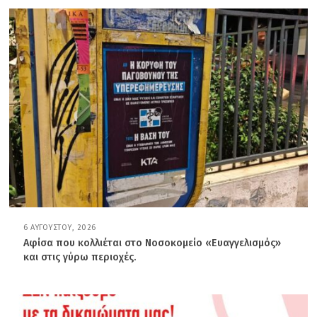
6 ΑΥΓΟΎΣΤΟΥ, 2026
6
Α
Αφίσα που κολλιέται στο Νοσοκομείο «Ευαγγελισμός»
Υ
και στις γύρω περιοχές.
Γ
Ο
Ύ
Σ
Τ
Ο