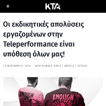
Οι εκδικητικές απολύσεις
εργαζομένων στην
Teleperformance είναι
υπόθεση όλων μας!
19 ΔΕΚΕΜΒΡΊΟΥ, 2024
1
NEW WORKER TIMES
/
ΔΡΆΣΕΙΣ
/
ΕΡΓΑΣΊΑ
5
Ο
Κ
Τ
Ω
Β
Ρ
Ί
Ο
Υ
,