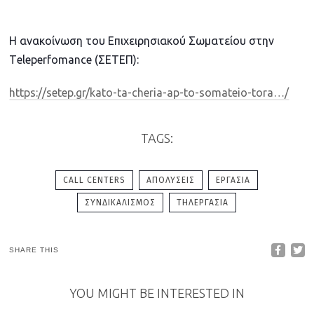
Η ανακοίνωση του Επιχειρησιακού Σωματείου στην
Τeleperfomance (ΣΕΤΕΠ):
https://setep.gr/kato-ta-cheria-ap-to-somateio-tora…/
TAGS:
CALL CENTERS
ΑΠΟΛΎΣΕΙΣ
ΕΡΓΑΣΊΑ
ΣΥΝΔΙΚΑΛΙΣΜΌΣ
ΤΗΛΕΡΓΑΣΊΑ
SHARE THIS
YOU MIGHT BE INTERESTED IN