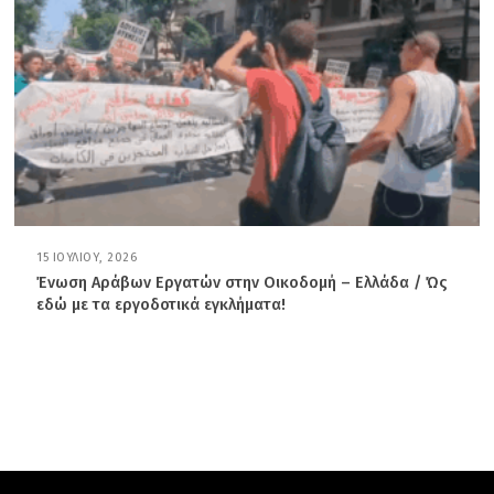
2
6
15 ΙΟΥΛΊΟΥ, 2026
1
7
Ένωση Αράβων Εργατών στην Οικοδομή – Ελλάδα / Ώς
Ι
εδώ με τα εργοδοτικά εγκλήματα!
Ο
Υ
Λ
Ί
Ο
Υ
,
2
0
2
6