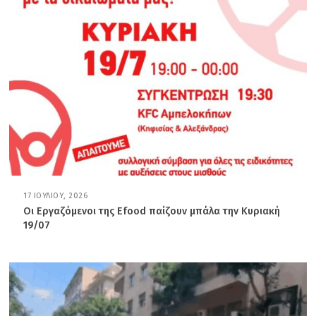
Υ
,
2
0
2
6
17 ΙΟΥΛΊΟΥ, 2026
1
7
Οι Εργαζόμενοι της Efood παίζουν μπάλα την Κυριακή
Ι
19/07
Ο
Υ
Λ
Ί
Ο
Υ
,
2
0