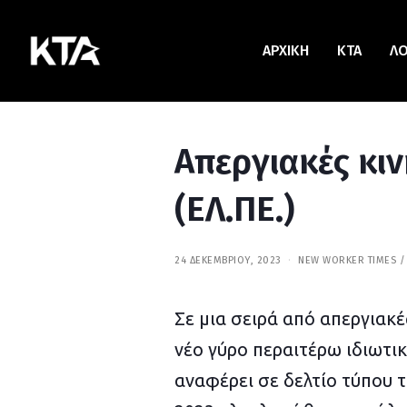
ΑΡΧΙΚΗ
KTA
Λ
Απεργιακές κιν
(ΕΛ.ΠΕ.)
24 ΔΕΚΕΜΒΡΊΟΥ, 2023
7
NEW WORKER TIMES
/
Ι
Α
Ν
Σε μια σειρά από απεργιακέ
Ο
Υ
Α
νέο γύρο περαιτέρω ιδιωτι
Ρ
Ί
αναφέρει σε δελτίο τύπου 
Ο
Υ