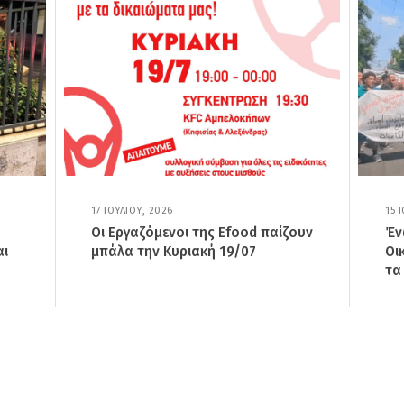
17 ΙΟΥΛΊΟΥ, 2026
1
15 
7
Οι Εργαζόμενοι της Efood παίζουν
Έν
Ι
αι
μπάλα την Κυριακή 19/07
Οι
Ο
Υ
τα
Λ
Ί
Ο
Υ
,
2
0
2
6