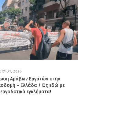
ΙΟΥΛΊΟΥ, 2026
1
7
ωση Αράβων Εργατών στην
Ι
κοδομή – Ελλάδα / Ώς εδώ με
Ο
Υ
 εργοδοτικά εγκλήματα!
Λ
Ί
Ο
Υ
,
2
0
2
6