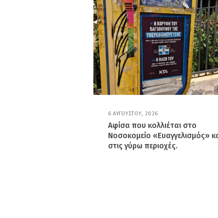
6 ΑΥΓΟΎΣΤΟΥ, 2026
6
Α
Αφίσα που κολλιέται στο
Υ
Νοσοκομείο «Ευαγγελισμός» κ
Γ
Ο
στις γύρω περιοχές.
Ύ
Σ
Τ
Ο
Υ
,
2
0
2
6