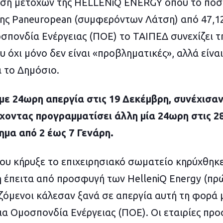
ση μετοχών της HELLENiQ ENERGY όπου το ποσ
της Paneuropean (συμφερόντων Λάτση) από 47,
σπονδία Ενέργειας (ΠΟΕ) το ΤΑΙΠΕΔ συνεχίζει 
υ όχι μόνο δεν είναι «προβληματικές», αλλά είνα
 το Δημόσιο.
με 24ωρη απεργία στις 19 Δεκέμβρη, συνέχισαν
έχοντας προγραμματίσει άλλη μία 24ωρη στις 
τημα από 2 έως 7 Γενάρη.
ου κήρυξε το επιχειρησιακό σωματείο κηρύχθηκε
 έπειτα από προσφυγή των HelleniQ Energy (πρώ
αζόμενοι κάλεσαν ξανά σε απεργία αυτή τη φορ
ια Ομοσπονδία Ενέργειας (ΠΟΕ). Οι εταιρίες πρ