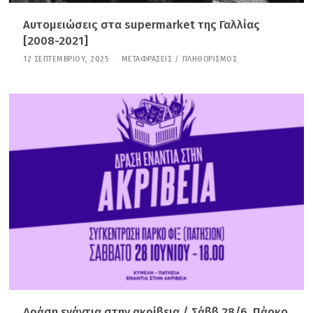
Αυτομειώσεις στα supermarket της Γαλλίας
[2008-2021]
12 ΣΕΠΤΕΜΒΡΊΟΥ, 2025
3
ΜΕΤΑΦΡΆΣΕΙΣ
/
ΠΛΗΘΩΡΙΣΜΌΣ
0
Μ
Α
Ρ
Τ
Ί
Ο
Υ
,
2
0
2
6
Δράση ενάντια στην ακρίβεια / Σάββ 28/6, Πάρκο