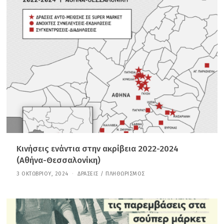
Ε
Μ
Β
Ρ
Ί
Ο
Υ
,
2
0
2
4
Κινήσεις ενάντια στην ακρίβεια 2022-2024
(Αθήνα-Θεσσαλονίκη)
3 ΟΚΤΩΒΡΊΟΥ, 2024
2
ΔΡΆΣΕΙΣ
/
ΠΛΗΘΩΡΙΣΜΌΣ
1
Ι
Α
Ν
Ο
Υ