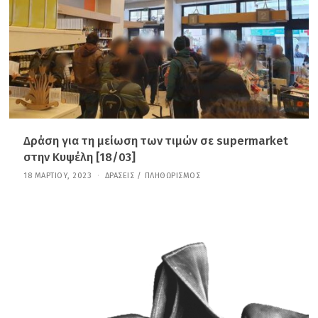
Υ
,
2
0
2
6
Δράση για τη μείωση των τιμών σε supermarket
στην Κυψέλη [18/03]
18 ΜΑΡΤΊΟΥ, 2023
2
ΔΡΆΣΕΙΣ
/
ΠΛΗΘΩΡΙΣΜΌΣ
1
Ι
Α
Ν
Ο
Υ
Α
Ρ
Ί
Ο
Υ
,
2