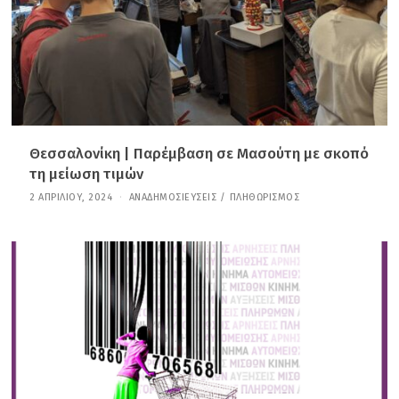
2
0
2
5
Θεσσαλονίκη | Παρέμβαση σε Μασούτη με σκοπό
τη μείωση τιμών
2 ΑΠΡΙΛΊΟΥ, 2024
3
ΑΝΑΔΗΜΟΣΙΕΎΣΕΙΣ
/
ΠΛΗΘΩΡΙΣΜΌΣ
1
Δ
Ε
Κ
Ε
Μ
Β
Ρ
Ί
Ο
Υ
,
2
0
2