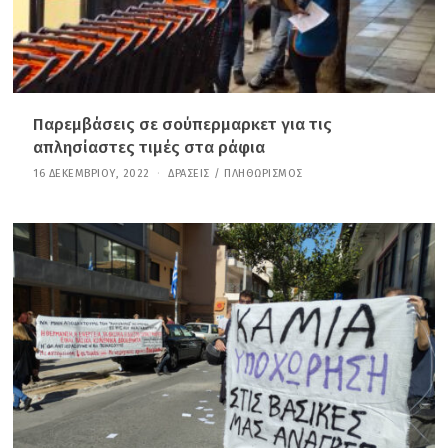
Παρεμβάσεις σε σούπερμαρκετ για τις
απλησίαστες τιμές στα ράφια
16 ΔΕΚΕΜΒΡΊΟΥ, 2022
2
ΔΡΆΣΕΙΣ
/
ΠΛΗΘΩΡΙΣΜΌΣ
9
Δ
Ε
Κ
Ε
Μ
Β
Ρ
Ί
Ο
Υ
,
2
0
2
4