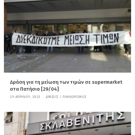
Υ
Α
Ρ
Ί
Ο
Υ
,
2
0
2
6
Δράση για τη μείωση των τιμών σε supermarket
στα Πατήσια [29/04]
29 ΑΠΡΙΛΊΟΥ, 2023
2
ΔΡΆΣΕΙΣ
/
ΠΛΗΘΩΡΙΣΜΌΣ
1
Ι
Α
Ν
Ο
Υ
Α
Ρ