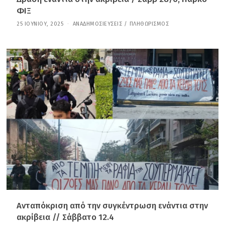
ΦΙΞ
25 ΙΟΥΝΊΟΥ, 2025
3
ΑΝΑΔΗΜΟΣΙΕΎΣΕΙΣ
/
ΠΛΗΘΩΡΙΣΜΌΣ
0
Α
Π
Ρ
Ι
Λ
Ί
Ο
Υ
,
2
0
2
6
Ανταπόκριση από την συγκέντρωση ενάντια στην
ακρίβεια // Σάββατο 12.4