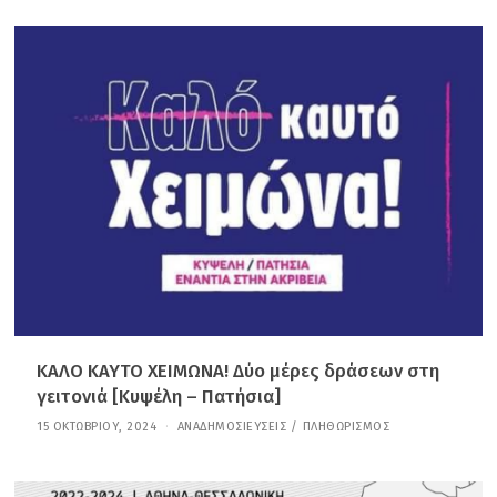
Α
Π
Ρ
Ι
Λ
Ί
Ο
Υ
,
2
0
2
6
ΚΑΛΟ ΚΑΥΤΟ ΧΕΙΜΩΝΑ! Δύο μέρες δράσεων στη
γειτονιά [Κυψέλη – Πατήσια]
15 ΟΚΤΩΒΡΊΟΥ, 2024
2
ΑΝΑΔΗΜΟΣΙΕΎΣΕΙΣ
/
ΠΛΗΘΩΡΙΣΜΌΣ
9
Δ
Ε
Κ