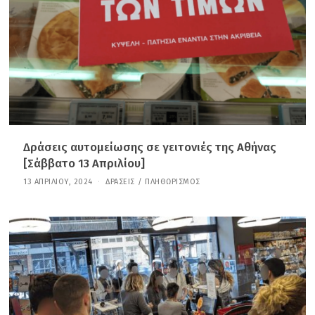
Υ
,
2
0
2
4
Δράσεις αυτομείωσης σε γειτονιές της Αθήνας
[Σάββατο 13 Aπριλίου]
13 ΑΠΡΙΛΊΟΥ, 2024
3
ΔΡΆΣΕΙΣ
/
ΠΛΗΘΩΡΙΣΜΌΣ
1
Δ
Ε
Κ
Ε
Μ
Β
Ρ
Ί
Ο
Υ
,