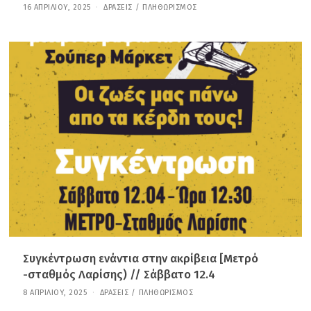
16 ΑΠΡΙΛΊΟΥ, 2025
1
ΔΡΆΣΕΙΣ
/
ΠΛΗΘΩΡΙΣΜΌΣ
6
Α
Π
Ρ
Ι
Λ
Ί
Ο
Υ
,
2
0
2
5
Συγκέντρωση ενάντια στην ακρίβεια [Μετρό
-σταθμός Λαρίσης) // Σάββατο 12.4
8 ΑΠΡΙΛΊΟΥ, 2025
3
ΔΡΆΣΕΙΣ
/
ΠΛΗΘΩΡΙΣΜΌΣ
0