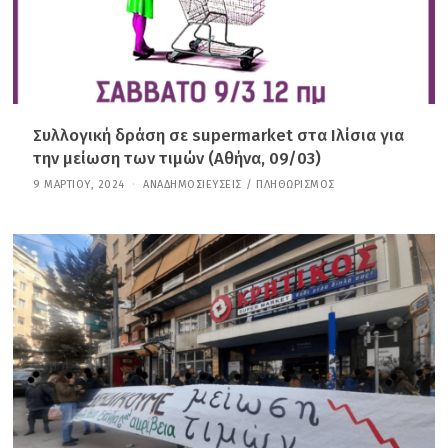
5
Συλλογική δράση σε supermarket στα Ιλίσια για
την μείωση των τιμών (Αθήνα, 09/03)
9 ΜΑΡΤΊΟΥ, 2024
3
ΑΝΑΔΗΜΟΣΙΕΎΣΕΙΣ
/
ΠΛΗΘΩΡΙΣΜΌΣ
1
Δ
Ε
Κ
Ε
Μ
Β
Ρ
Ί
Ο
Υ
,
2
0
2
5