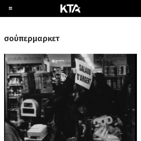
σούπερμαρκετ