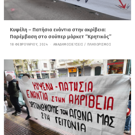
Κυψέλη – Πατήσια ενάντια στην ακρίβεια:
Παρέμβαση στο σούπερ μάρκετ “Κρητικός”
18 ΦΕΒΡΟΥΑΡΊΟΥ, 2024
3
ΑΝΑΔΗΜΟΣΙΕΎΣΕΙΣ
/
ΠΛΗΘΩΡΙΣΜΌΣ
1
Δ
Ε
Κ
Ε
Μ
Β
Ρ
Ί
Ο
Υ
,
2
0
2
5