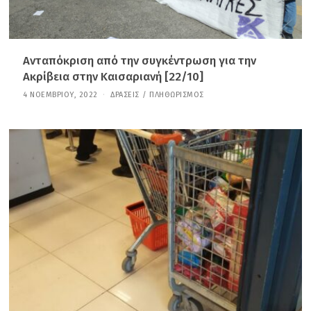
Ανταπόκριση από την συγκέντρωση για την
Ακρίβεια στην Καισαριανή [22/10]
4 ΝΟΕΜΒΡΊΟΥ, 2022
3
ΔΡΆΣΕΙΣ
/
ΠΛΗΘΩΡΙΣΜΌΣ
1
Δ
Ε
Κ
Ε
Μ
Β
Ρ
Ί
Ο
Υ
,
2
0
2
5