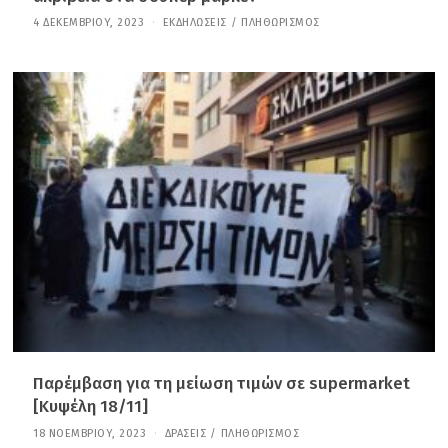
4 ΔΕΚΕΜΒΡΊΟΥ, 2023
2
ΕΚΔΗΛΏΣΕΙΣ
/
ΠΛΗΘΩΡΙΣΜΌΣ
1
Ι
Α
Ν
Ο
Υ
Α
Ρ
Ί
Ο
Υ
,
2
0
2
6
Παρέμβαση για τη μείωση τιμών σε supermarket
[Κυψέλη 18/11]
18 ΝΟΕΜΒΡΊΟΥ, 2023
2
ΔΡΆΣΕΙΣ
/
ΠΛΗΘΩΡΙΣΜΌΣ