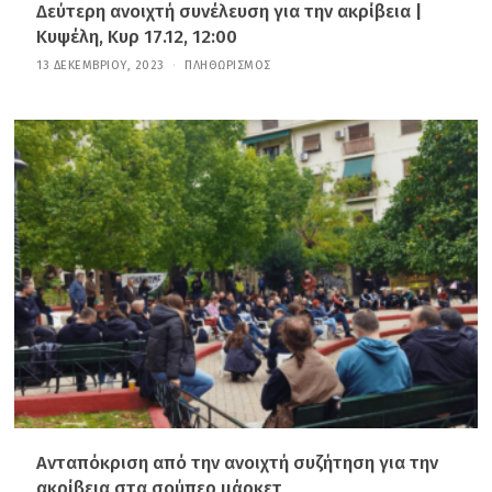
Δεύτερη ανοιχτή συνέλευση για την ακρίβεια |
Κυψέλη, Κυρ 17.12, 12:00
13 ΔΕΚΕΜΒΡΊΟΥ, 2023
2
ΠΛΗΘΩΡΙΣΜΌΣ
1
Ι
Α
Ν
Ο
Υ
Α
Ρ
Ί
Ο
Υ
,
2
0
2
6
Ανταπόκριση από την ανοιχτή συζήτηση για την
ακρίβεια στα σούπερ μάρκετ