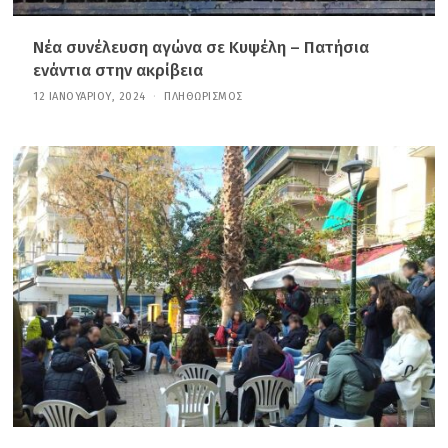
Νέα συνέλευση αγώνα σε Κυψέλη – Πατήσια
ενάντια στην ακρίβεια
12 ΙΑΝΟΥΑΡΊΟΥ, 2024
2
ΠΛΗΘΩΡΙΣΜΌΣ
1
Ι
Α
Ν
Ο
Υ
Α
Ρ
Ί
Ο
Υ
,
2
0
2
6