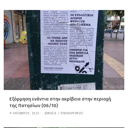
1
Ι
Α
Ν
Ο
Υ
Α
Ρ
Ί
Ο
Υ
,
2
0
2
6
Εξόρμηση ενάντια στην ακρίβεια στην περιοχή
της Πατησίων (06/10)
9 ΟΚΤΩΒΡΊΟΥ, 2023
2
ΔΡΆΣΕΙΣ
/
ΠΛΗΘΩΡΙΣΜΌΣ
1
Ι
Α