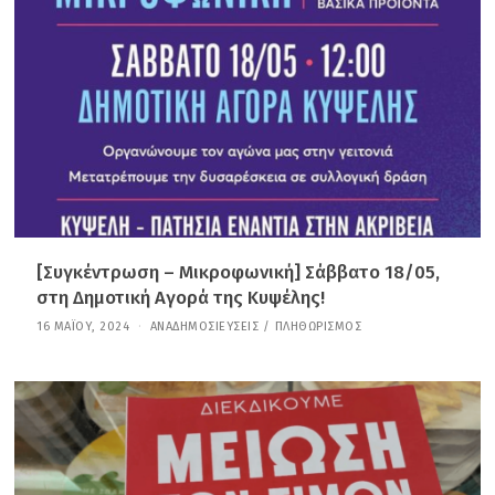
Ρ
Ί
Ο
Υ
,
2
0
2
6
[Συγκέντρωση – Μικροφωνική] Σάββατο 18/05,
στη Δημοτική Αγορά της Κυψέλης!
16 ΜΑΪ́ΟΥ, 2024
2
ΑΝΑΔΗΜΟΣΙΕΎΣΕΙΣ
/
ΠΛΗΘΩΡΙΣΜΌΣ
9
Δ
Ε
Κ
Ε
Μ
Β
Ρ
Ί
Ο