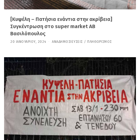
[Κυψέλη – Πατήσια ενάντια στην ακρίβεια]
Συγκέντρωση στο super market ΑΒ
Βασιλόπουλος
20 ΙΑΝΟΥΑΡΊΟΥ, 2024
2
ΑΝΑΔΗΜΟΣΙΕΎΣΕΙΣ
/
ΠΛΗΘΩΡΙΣΜΌΣ
9
Δ
Ε
Κ
Ε
Μ
Β
Ρ
Ί
Ο
Υ
,
2
0
2
4