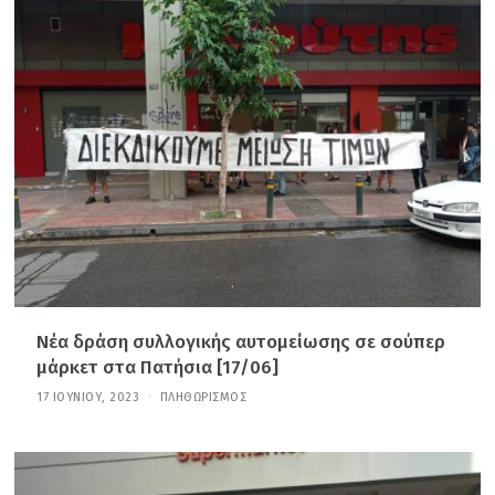
Ν
Ο
Υ
Α
Ρ
Ί
Ο
Υ
,
2
0
2
6
Νέα δράση συλλογικής αυτομείωσης σε σούπερ
μάρκετ στα Πατήσια [17/06]
17 ΙΟΥΝΊΟΥ, 2023
2
ΠΛΗΘΩΡΙΣΜΌΣ
1
Ι
Α
Ν
Ο