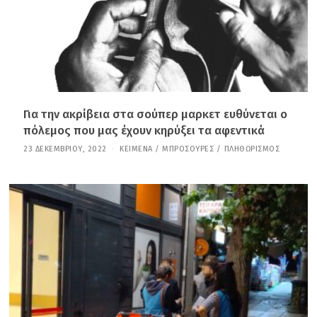
0
2
6
Για την ακρίβεια στα σούπερ μαρκετ ευθύνεται ο
πόλεμος που μας έχουν κηρύξει τα αφεντικά
23 ΔΕΚΕΜΒΡΊΟΥ, 2022
4
ΚΕΊΜΕΝΑ / ΜΠΡΟΣΟΎΡΕΣ
/
ΠΛΗΘΩΡΙΣΜΌΣ
Δ
Ε
Κ
Ε
Μ
Β
Ρ
Ί
Ο
Υ
,
2
0
2
5