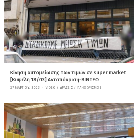
Ί
Ο
Υ
,
2
0
2
6
Κίνηση αυτομείωσης των τιμών σε super market
[Κυψέλη 18/03] Ανταπόκριση-ΒΙΝΤΕΟ
27 ΜΑΡΤΊΟΥ, 2023
2
VIDEO
/
ΔΡΆΣΕΙΣ
/
ΠΛΗΘΩΡΙΣΜΌΣ
1
Ι
Α
Ν
Ο
Υ
Α
Ρ
Ί
Ο