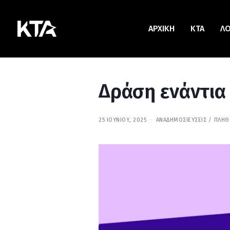
ΑΡΧΙΚΗ
KTA
Λ
Δράση ενάντια 
25 ΙΟΥΝΊΟΥ, 2025
3
ΑΝΑΔΗΜΟΣΙΕΎΣΕΙΣ
/
ΠΛΗΘ
0
Α
Π
Ρ
Ι
Λ
Ί
Ο
Υ
,
2
0
2
6