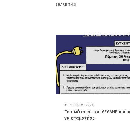
SHARE THIS
30 ΑΠΡΙΛΊΟΥ, 2026
3
0
Το πλιάτσικο του ΔΕΔΔΗΕ πρέπ
Α
να σταματήσει
Π
Ρ
Ι