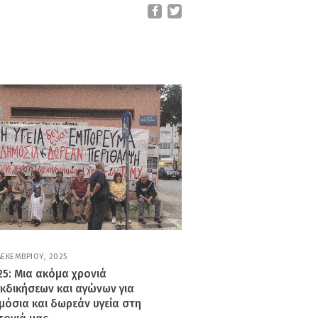
ΔΕΚΕΜΒΡΊΟΥ, 2025
6
Ι
25: Μια ακόμα χρονιά
Α
εκδικήσεων και αγώνων για
Ν
Ο
μόσια και δωρεάν υγεία στη
Υ