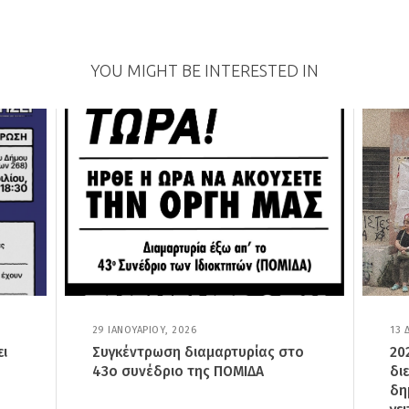
YOU MIGHT BE INTERESTED IN
29 ΙΑΝΟΥΑΡΊΟΥ, 2026
2
13 
9
ει
Συγκέντρωση διαμαρτυρίας στο
20
Ι
43ο συνέδριο της ΠΟΜΙΔΑ
δι
Α
Ν
δη
Ο