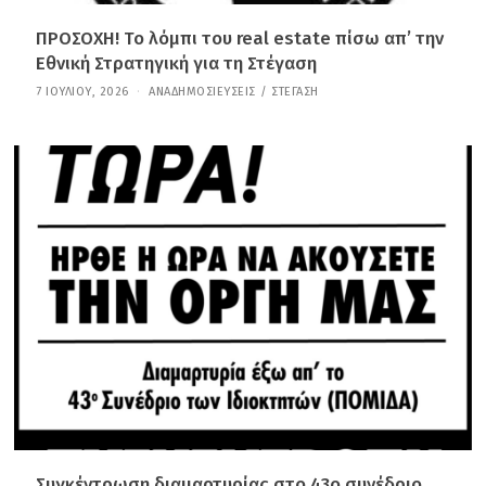
ΠΡΟΣΟΧΗ! Το λόμπι του real estate πίσω απ’ την
Εθνική Στρατηγική για τη Στέγαση
7 ΙΟΥΛΊΟΥ, 2026
7
ΑΝΑΔΗΜΟΣΙΕΎΣΕΙΣ
/
ΣΤΈΓΑΣΗ
Ι
Ο
Υ
Λ
Ί
Ο
Υ
,
2
0
2
6
Συγκέντρωση διαμαρτυρίας στο 43ο συνέδριο