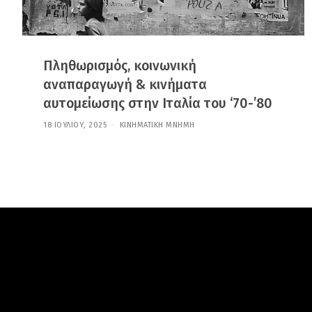
Πληθωρισμός, κοινωνική
αναπαραγωγή & κινήματα
αυτομείωσης στην Ιταλία του ‘70-’80
18 ΙΟΥΛΊΟΥ, 2025
3
ΚΙΝΗΜΑΤΙΚΉ ΜΝΉΜΗ
0
Μ
Α
Ρ
Τ
Ί
Ο
Υ
,
2
0
2
6