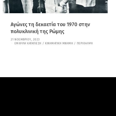
Αγώνες τη δεκαετία του 1970 στην
πολυκλινική της Ρώμης
21 ΝΟΕΜΒΡΊΟΥ, 2023
7
Ι
ΈΜΦΥΛΗ ΚΑΤΑΠΊΕΣΗ
/
ΚΙΝΗΜΑΤΙΚΉ ΜΝΉΜΗ
/
ΠΕΡΊΘΑΛΨΗ
Α
Ν
Ο
Υ
Α
Ρ
Ί
Ο
Υ
,
2
0
2
5