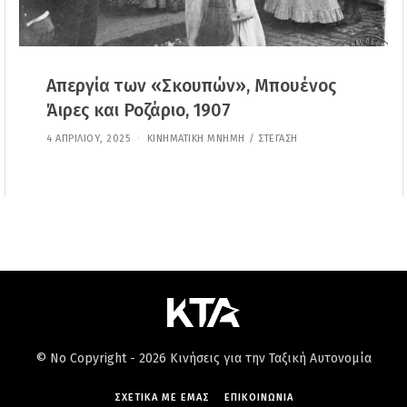
Απεργία των «Σκουπών», Μπουένος
Άιρες και Ροζάριο, 1907
4 ΑΠΡΙΛΊΟΥ, 2025
1
ΚΙΝΗΜΑΤΙΚΉ ΜΝΉΜΗ
/
ΣΤΈΓΑΣΗ
1
Ι
Ο
Υ
Ν
Ί
Ο
Υ
,
2
0
2
5
© No Copyright - 2026 Κινήσεις για την Ταξική Αυτονομία
ΣΧΕΤΙΚΆ ΜΕ ΕΜΆΣ
ΕΠΙΚΟΙΝΩΝΊΑ