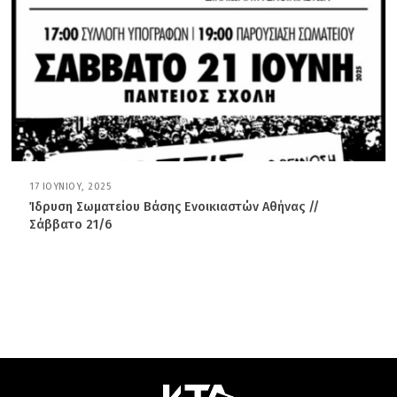
2
0
2
6
17 ΙΟΥΝΊΟΥ, 2025
6
Ι
Ίδρυση Σωματείου Βάσης Ενοικιαστών Αθήνας //
Α
Σάββατο 21/6
Ν
Ο
Υ
Α
Ρ
Ί
Ο
Υ
,
2
0
2
6