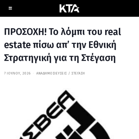
ΠΡΟΣΟΧΗ! Το λόμπι του real
estate πίσω απ’ την Εθνική
Στρατηγική για τη Στέγαση
7 ΙΟΥΛΊΟΥ, 2026
7
ΑΝΑΔΗΜΟΣΙΕΎΣΕΙΣ
/
ΣΤΈΓΑΣΗ
Ι
Ο
Υ
Λ
Ί
Ο
Υ
,
2
0
2
6