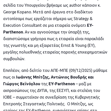
σελίδα του Υπουργείου βρήκαμε ως author κάποιον κ.
George Kopano. Μετά από έρευνα στο διαδίκτυο
εντοπίσαμε πως εργάζεται σήμερα ως Strategy &
Execution Consultant σε μια εταιρεία ονόματι
EY-
Parthenon
. Αν και αγνοούσαμε την ύπαρξή της,
διαπιστώσαμε γρήγορα πως η εταιρεία είναι παρακλάδι
της γνωστής και μη εξαιρετέας Ernst & Young (ΕΥ),
μεγάλης πολυεθνικής εταιρείας παροχής επιχειρηματικών
συμβουλών.
Επιπλέον, από δελτίο του ΑΠΕ-ΜΠΕ (09/12/2025) μάθαμε
πως οι
Ιωάννης Μπίτζης, Αντώνιος Βουδρής και
Γιώργος Βεϊνόγλου
της
EY-Parthenon
– μαζί με
εκπροσώπους της ΔΥΠΑ, της ΕΕΣΥΠ, και στελέχη του
ΙΟΒΕ – συμμετείχαν σε συνεδρίαση της Κυβερνητικής
Επιτροπής Στεγαστικής Πολιτικής. Ο Μπίτζης, ως
εταίρος της EY-Parthenon, εμφανίστηκε επίσης στο