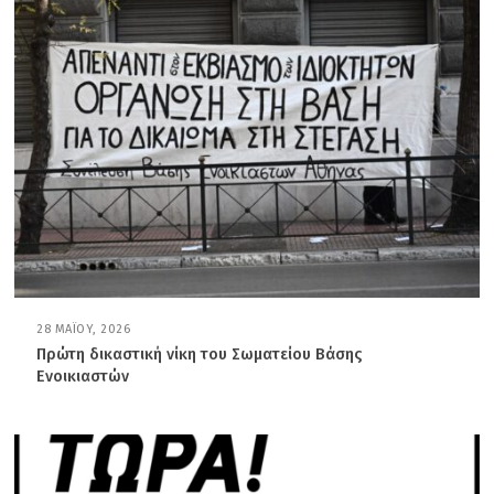
28 ΜΑΪ́ΟΥ, 2026
2
8
Πρώτη δικαστική νίκη του Σωματείου Βάσης
Μ
Ενοικιαστών
Α
Ϊ́
Ο
Υ
,
2
0