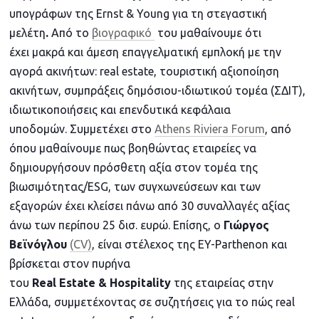
υπογράφων της Ernst & Young για τη στεγαστική
μελέτη
.
Από το
βιογραφικό
του μαθαίνουμε ότι
έχει μακρά και άμεση επαγγελματική εμπλοκή με την
αγορά ακινήτων: real estate, τουριστική αξιοποίηση
ακινήτων, συμπράξεις δημόσιου-ιδιωτικού τομέα (ΣΔΙΤ),
ιδιωτικοποιήσεις και επενδυτικά κεφάλαια
υποδομών. Συμμετέχει στο
Athens Riviera Forum
, από
όπου μαθαίνουμε πως βοηθώντας εταιρείες να
δημιουργήσουν πρόσθετη αξία στον τομέα της
βιωσιμότητας/ESG, των συγχωνεύσεων και των
εξαγορών έχει κλείσει πάνω από 30 συναλλαγές αξίας
άνω των περίπου 25 δισ. ευρώ. Επίσης, ο
Γιώργος
Βεϊνόγλου
(CV)
, είναι στέλεχος της EY-Parthenon και
βρίσκεται στον πυρήνα
του
Real
Estate
&
Hospitality
της εταιρείας στην
Ελλάδα, συμμετέχοντας σε συζητήσεις για το πώς real