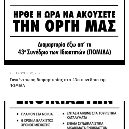
2
6
29 ΙΑΝΟΥΑΡΊΟΥ, 2026
2
9
Συγκέντρωση διαμαρτυρίας στο 43ο συνέδριο της
Ι
ΠΟΜΙΔΑ
Α
Ν
Ο
Υ
Α
Ρ
Ί
Ο
Υ
,