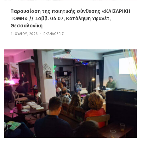
Παρουσίαση της ποιητικής σύνθεσης «ΚΑΙΣΑΡΙΚΗ
ΤΟΜΗ» // Σαββ. 04.07, Κατάληψη Υφανέτ,
Θεσσαλονίκη
4 ΙΟΥΛΊΟΥ, 2026
4
ΕΚΔΗΛΏΣΕΙΣ
Ι
Ο
Υ
Λ
Ί
Ο
Υ
,
2
0
2
6