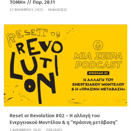
ΤΟΜΗ» // Παρ. 28.11
22 ΝΟΕΜΒΡΊΟΥ, 2025
2
ΕΚΔΗΛΏΣΕΙΣ
4
Δ
Ε
Κ
Ε
Μ
Β
Ρ
Ί
Ο
Υ
,
2
0
2
5
Reset or Revolution #02 – Η αλλαγή του
Ενεργειακού Μοντέλου & η “πράσινη μετάβαση”
2 ΝΟΕΜΒΡΊΟΥ, 2025
2
PODCASTS