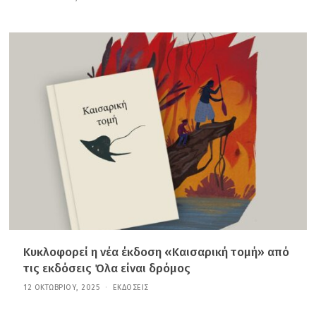
4
Ν
Ο
Ε
Μ
Β
Ρ
Ί
Ο
Υ
,
2
0
2
5
Κυκλοφορεί η νέα έκδοση «Καισαρική τομή» από
τις εκδόσεις Όλα είναι δρόμος
12 ΟΚΤΩΒΡΊΟΥ, 2025
6
ΕΚΔΌΣΕΙΣ
Ι
Α