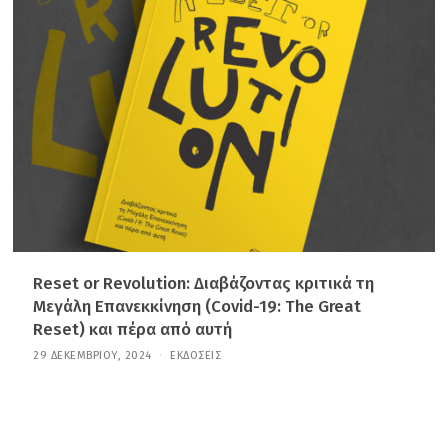
Ρ
Ί
Ο
Υ
,
2
0
2
5
Reset or Revolution: Διαβάζοντας κριτικά τη
Μεγάλη Επανεκκίνηση (Covid-19: The Great
Reset) και πέρα από αυτή
29 ΔΕΚΕΜΒΡΊΟΥ, 2024
1
ΕΚΔΌΣΕΙΣ
1
Μ
Α
Ρ
Τ
Ί