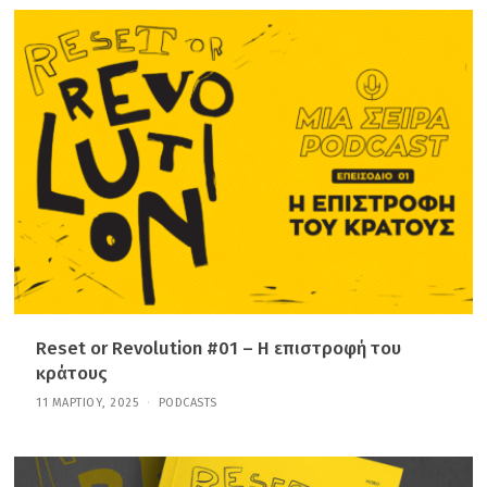
Ν
Ο
Υ
Α
Ρ
Ί
Ο
Υ
,
2
0
2
6
Reset or Revolution #01 – Η επιστροφή του
κράτους
11 ΜΑΡΤΊΟΥ, 2025
2
PODCASTS
Ν
Ο
Ε
Μ
Β