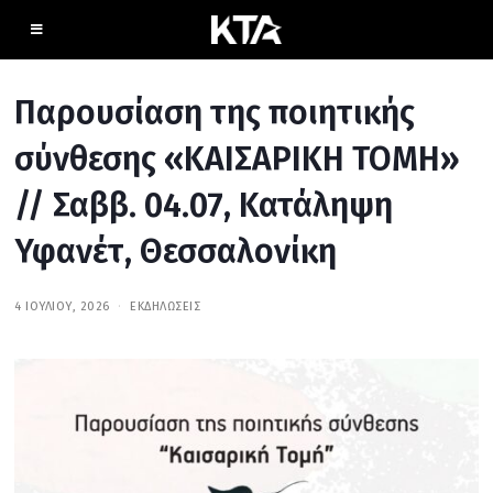
Παρουσίαση της ποιητικής
σύνθεσης «ΚΑΙΣΑΡΙΚΗ ΤΟΜΗ»
// Σαββ. 04.07, Κατάληψη
Υφανέτ, Θεσσαλονίκη
4 ΙΟΥΛΊΟΥ, 2026
4
ΕΚΔΗΛΏΣΕΙΣ
Ι
Ο
Υ
Λ
Ί
Ο
Υ
,
2
0
2