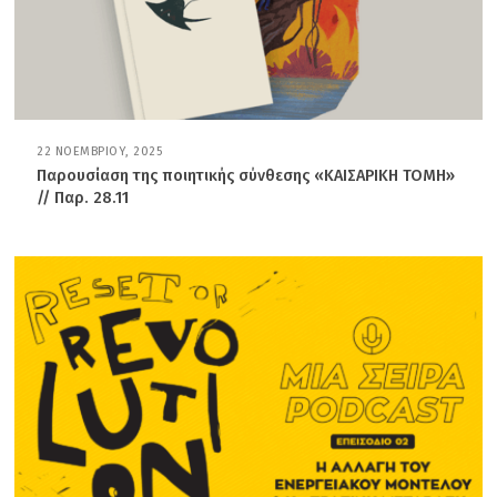
22 ΝΟΕΜΒΡΊΟΥ, 2025
2
4
Παρουσίαση της ποιητικής σύνθεσης «ΚΑΙΣΑΡΙΚΗ ΤΟΜΗ»
Δ
// Παρ. 28.11
Ε
Κ
Ε
Μ
Β
Ρ
Ί
Ο
Υ
,
2
0
2
5