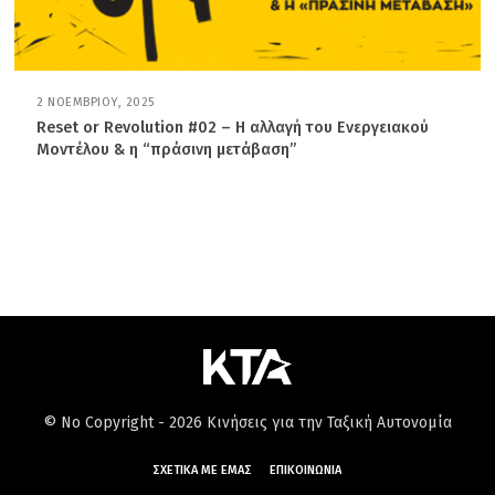
2 ΝΟΕΜΒΡΊΟΥ, 2025
2
4
Reset or Revolution #02 – Η αλλαγή του Ενεργειακού
Ν
Μοντέλου & η “πράσινη μετάβαση”
Ο
Ε
Μ
Β
Ρ
Ί
Ο
Υ
,
2
0
2
5
© No Copyright - 2026 Κινήσεις για την Ταξική Αυτονομία
ΣΧΕΤΙΚΆ ΜΕ ΕΜΆΣ
ΕΠΙΚΟΙΝΩΝΊΑ