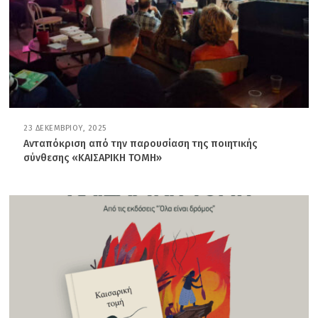
23 ΔΕΚΕΜΒΡΊΟΥ, 2025
1
5
Ανταπόκριση από την παρουσίαση της ποιητικής
Ι
σύνθεσης «ΚΑΙΣΑΡΙΚΗ ΤΟΜΗ»
Α
Ν
Ο
Υ
Α
Ρ
Ί
Ο
Υ
,
2
0
2
6