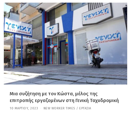
Ε
Π
Τ
Ε
Μ
Β
Ρ
Ί
Ο
Υ
,
2
0
2
5
Μια συζήτηση με τον Κώστα, μέλος της
επιτροπής εργαζoμένων στη Γενική Ταχυδρομική
10 ΜΑΡΤΊΟΥ, 2023
1
NEW WORKER TIMES
/
ΕΡΓΑΣΊΑ
1
Σ
Ε
Π
Τ