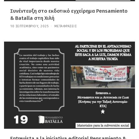
Συνέντευξη στο εκδοτικό εγχείρημα Pensamiento
& Batalla στη Χιλή
10 ΣΕΠΤΕΜΒΡΊΟΥ, 2025
4
ΜΕΤΑΦΡΆΣΕΙΣ
Μ
Α
Ρ
Τ
Ί
Ο
Υ
,
2
0
2
6
Entrevista a la iniciativa editorial Pensamiento &