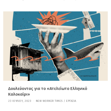
1
Σ
Ε
Π
Τ
Ε
Μ
Β
Ρ
Ί
Ο
Υ
,
2
0
2
5
Δουλεύοντας για το «Ατελείωτο Ελληνικό
Καλοκαίρι»
23 ΙΟΥΛΊΟΥ, 2023
1
NEW WORKER TIMES
/
ΕΡΓΑΣΊΑ
1
Σ