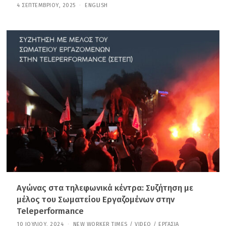
4 ΣΕΠΤΕΜΒΡΊΟΥ, 2025
4
ENGLISH
Μ
Α
Ρ
Τ
Ί
Ο
Υ
,
2
0
2
6
Αγώνας στα τηλεφωνικά κέντρα: Συζήτηση με
μέλος του Σωματείου Εργαζομένων στην
Teleperformance
10 ΙΟΥΛΊΟΥ, 2024
1
NEW WORKER TIMES
/
VIDEO
/
ΕΡΓΑΣΊΑ