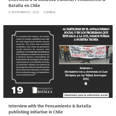
Batalla en Chile
9 ΣΕΠΤΕΜΒΡΊΟΥ, 2025
1
ESPAÑOL
1
Σ
Ε
Π
Τ
Ε
Μ
Β
Ρ
Ί
Ο
Υ
,
2
0
2
5
Interview with the Pensamiento & Batalla
publishing initiative in Chile