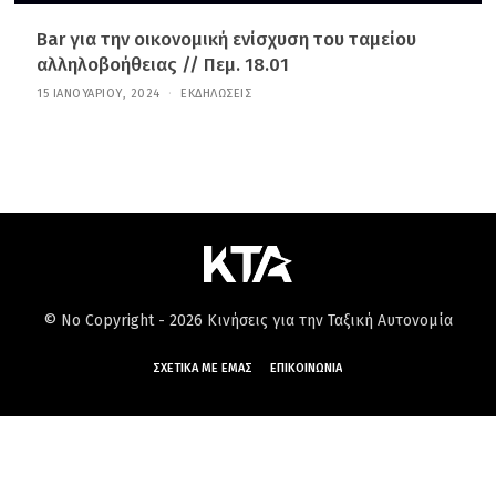
Bar για την οικονομική ενίσχυση του ταμείου
αλληλοβοήθειας // Πεμ. 18.01
15 ΙΑΝΟΥΑΡΊΟΥ, 2024
6
ΕΚΔΗΛΏΣΕΙΣ
Ι
Α
Ν
Ο
Υ
Α
Ρ
Ί
Ο
Υ
,
2
0
© No Copyright - 2026 Κινήσεις για την Ταξική Αυτονομία
2
6
ΣΧΕΤΙΚΆ ΜΕ ΕΜΆΣ
ΕΠΙΚΟΙΝΩΝΊΑ