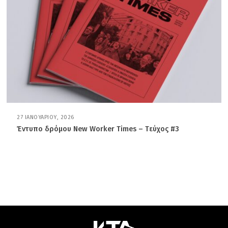
Ο
Υ
,
2
0
2
6
27 ΙΑΝΟΥΑΡΊΟΥ, 2026
2
8
Έντυπο δρόμου New Worker Times – Tεύχος #3
Ι
Α
Ν
Ο
Υ
Α
Ρ
Ί
Ο
Υ
,
2
0