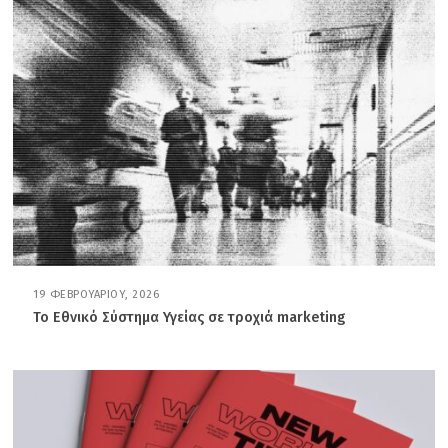
Ο
Υ
,
2
0
2
6
19 ΦΕΒΡΟΥΑΡΊΟΥ, 2026
2
0
Το Εθνικό Σύστημα Υγείας σε τροχιά marketing
Φ
Ε
Β
Ρ
Ο
Υ
Α
Ρ
Ί