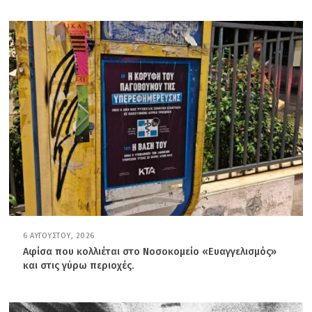
6 ΑΥΓΟΎΣΤΟΥ, 2026
6
Α
Αφίσα που κολλιέται στο Νοσοκομείο «Ευαγγελισμός»
Υ
και στις γύρω περιοχές.
Γ
Ο
Ύ
Σ
Τ