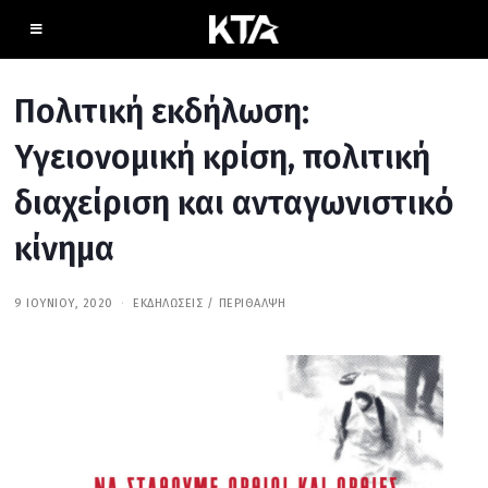
Πολιτική εκδήλωση:
Υγειονομική κρίση, πολιτική
διαχείριση και ανταγωνιστικό
κίνημα
9 ΙΟΥΝΊΟΥ, 2020
1
ΕΚΔΗΛΏΣΕΙΣ
/
ΠΕΡΊΘΑΛΨΗ
4
Ι
Ο
Υ
Ν
Ί
Ο
Υ
,
2
0