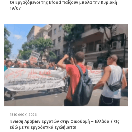
7
Οι Εργαζόμενοι της Efood παίζουν μπάλα την Κυριακή
Ι
19/07
Ο
Υ
Λ
Ί
Ο
Υ
,
2
0
2
6
15 ΙΟΥΛΊΟΥ, 2026
1
7
Ένωση Αράβων Εργατών στην Οικοδομή – Ελλάδα / Ώς
Ι
εδώ με τα εργοδοτικά εγκλήματα!
Ο