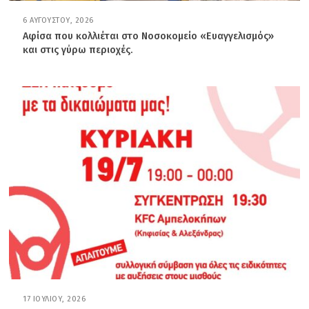
6 ΑΥΓΟΎΣΤΟΥ, 2026
6
Α
Αφίσα που κολλιέται στο Νοσοκομείο «Ευαγγελισμός»
Υ
και στις γύρω περιοχές.
Γ
Ο
Ύ
Σ
Τ
Ο
Υ
,
2
0
2
6
17 ΙΟΥΛΊΟΥ, 2026
1