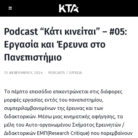
Podcast “Κάτι κινείται” – #05:
Εργασία και Έρευνα στο
Πανεπιστήμιο
13 ΦΕΒΡΟΥΑΡΊΟΥ, 2024
4
PODCASTS
/
ΕΡΓΑΣΊΑ
Ν
Ο
Ε
Το πέμπτο επεισόδιο επικεντρώνεται στις διάφορες
Μ
Β
μορφές εργασίας εντός του πανεπιστημίου,
Ρ
Ί
συμπεριλαμβανομένων της έρευνας και των
Ο
Υ
διδακτορικών. Μέσω μιας κινηματικής αφήγησης, τα
,
2
μέλη του Αυτο-οργανωμένου Σχήματος Ερευνητών /
0
Διδακτορικών ΕΜΠ(Research Critique) που παρεμβαίνουν
2
5